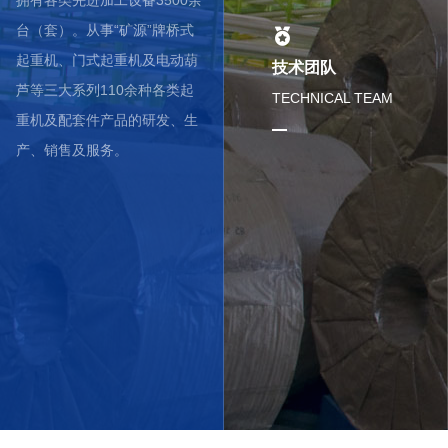
台（套）。从事“矿源”牌桥式
起重机、门式起重机及电动葫
技术团队
芦等三大系列110余种各类起
TECHNICAL TEAM
重机及配套件产品的研发、生
产、销售及服务。
由10余名行业专家、200
余名中高级工程师组成的
技术团队，担负着产品的
创新设计与开发，目前已
获得国家专利和省级科技
成果300余项。