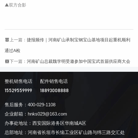
▲双方合影
上一篇：
捷报频传｜河南矿山承制宝钢宝山基地项目起重机顺利
通过A检
下一篇：
河南矿山总裁魏学明受邀参加中国宝武首届供应商大会
整机销售电话
配件销售电话
15529559999
18893008888
售后服务：400-029-1108
企业邮箱：hnks029@163.com
办事处地址：西安国际港务区华南城A区
总部地址：河南省长垣市长恼工业区矿山路与纬三路交汇处