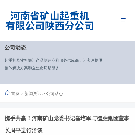
公司动态
起重机及物料搬运产品制造商和服务供应商，为客户提供
整体解决方案和全生命周期服务
首页
>
新闻资讯
>
公司动态
携手共赢！河南矿山党委书记崔培军与德胜集团董事
长周平进行洽谈